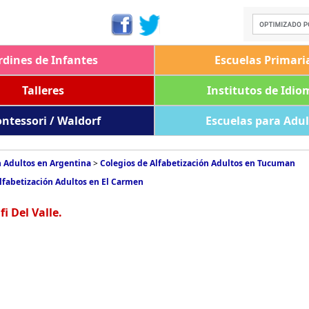
rdines de Infantes
Escuelas Primari
Talleres
Institutos de Idio
ntessori / Waldorf
Escuelas para Adu
n Adultos en Argentina
>
Colegios de Alfabetización Adultos en Tucuman
lfabetización Adultos en El Carmen
i Del Valle.