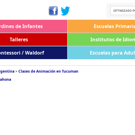
rdines de Infantes
Escuelas Primari
Talleres
Institutos de Idio
ntessori / Waldorf
Escuelas para Adu
rgentina
>
Clases de Animación en Tucuman
tahona