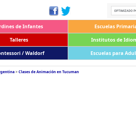
rdines de Infantes
Escuelas Primari
Talleres
Institutos de Idio
ntessori / Waldorf
Escuelas para Adu
rgentina
>
Clases de Animación en Tucuman