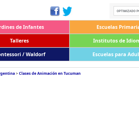
rdines de Infantes
Escuelas Primari
Talleres
Institutos de Idio
ntessori / Waldorf
Escuelas para Adu
rgentina
>
Clases de Animación en Tucuman