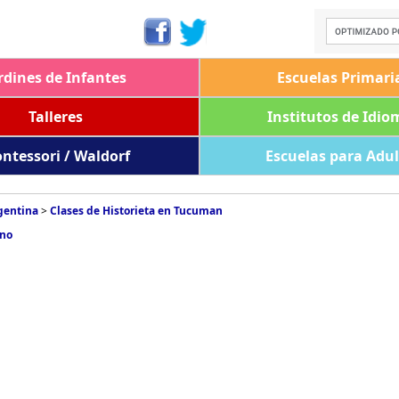
rdines de Infantes
Escuelas Primari
Talleres
Institutos de Idio
ntessori / Waldorf
Escuelas para Adu
rgentina
>
Clases de Historieta en Tucuman
ino