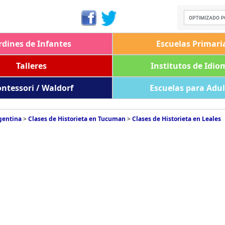
rdines de Infantes
Escuelas Primari
Talleres
Institutos de Idio
ntessori / Waldorf
Escuelas para Adu
rgentina
>
Clases de Historieta en Tucuman
>
Clases de Historieta en Leales